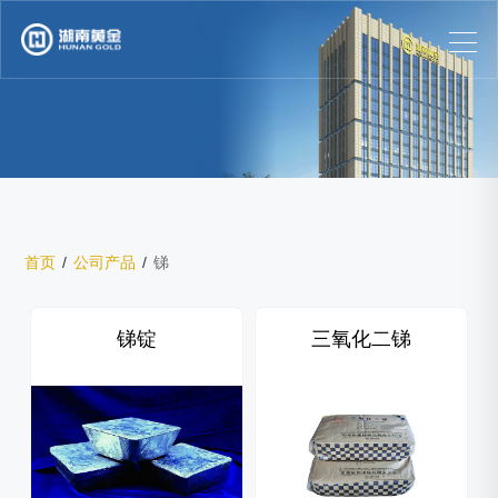
首页
/
公司产品
/
锑
锑锭
三氧化二锑